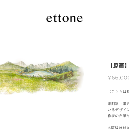
【原画】C
¥66,00
【こちらは
彫刻家・瀬戸
いるデザイ
作者の自筆
⚠︎額縁は付