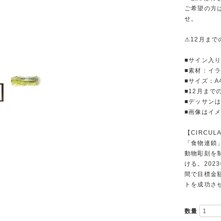
ご希望の方は
せ。
⚠︎12月ま
■サイン入
■素材：イ
■サイズ：A
■12月まで
■デッサンは
■画像はイ
【CIRCUL
「食物連鎖」
動物彫刻を
ける。20
間で目標金
トを成功さ
数量