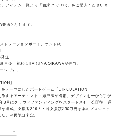
、アイテム一覧より「額縁(¥5,500)」をご購入くださいま
での発送となります。
り
ラストレーションボード、ケント紙
4
の発送
瀬戸優、着彩はHARUNA OIKAWAが担当。
メージです。
ATION】
をテーマにしたボードゲーム「CIRCULATION」
制作するアーティスト・瀬戸優が構想、デザインを一から手が
23年8月にクラウドファンディングをスタートさせ、公開後一週
額を達成、支援者219人・総支援額250万円を集めプロジェク
せた。※再販は未定。