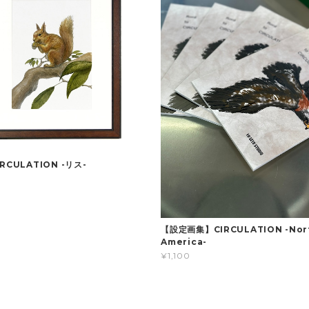
RCULATION -リス-
【設定画集】CIRCULATION -Nor
America-
¥1,100