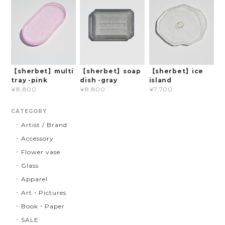
【sherbet】multi
【sherbet】soap
【sherbet】ice
tray -pink
dish -gray
island
¥8,800
¥8,800
¥7,700
CATEGORY
Artist / Brand
Accessory
Flower vase
Glass
Apparel
Art・Pictures
Book・Paper
SALE