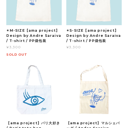
✴︎M-SIZE【ama project】
✴︎S-SIZE【ama project】
Design by Andre Saraiva
Design by Andre Saraiva
/ T-shirt / PP袋包装
/ T-shirt / PP袋包装
¥3,300
¥3,300
SOLD OUT
【ama project】パリ大好き
【ama project】マルシェバ