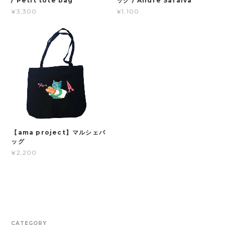
/ Petit tote bag
ッグ / Andre Saraiva
¥3,300
¥1,100
【ama project】マルシェバ
ッグ
¥2,200
CATEGORY