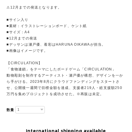
⚠︎12月までの発送となります。
■サイン入り
■素材：イラストレーションボード、ケント紙
■サイズ：A4
■12月までの発送
■デッサンは瀬戸優、着彩はHARUNA OIKAWAが担当。
■画像はイメージです。
【CIRCULATION】
「食物連鎖」をテーマにしたボードゲーム「CIRCULATION」
動物彫刻を制作するアーティスト・瀬戸優が構想、デザインを一か
ら手がける。2023年8月にクラウドファンディングをスタートさ
せ、公開後一週間で目標金額を達成、支援者219人・総支援額250
万円を集めプロジェクトを成功させた。※再販は未定。
数量
International shipping available