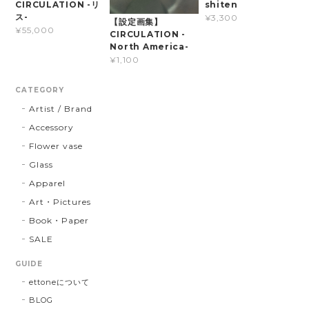
CIRCULATION -リ
shiten
ス-
¥3,300
【設定画集】
¥55,000
CIRCULATION -
North America-
¥1,100
CATEGORY
Artist / Brand
Accessory
Flower vase
Glass
Apparel
Art・Pictures
Book・Paper
SALE
GUIDE
ettoneについて
BLOG