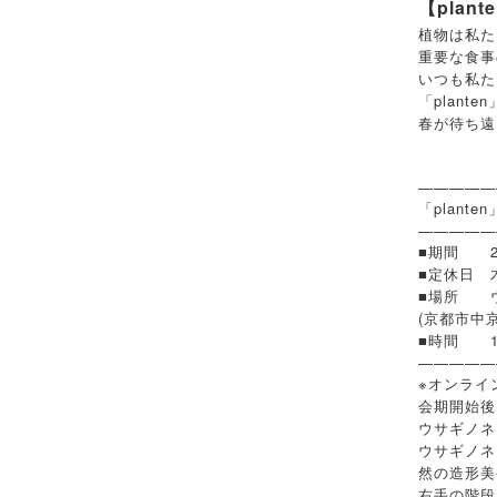
【plant
植物は私た
重要な食事
いつも私た
「plan
春が待ち遠
—————
「plant
—————
■期間 20
■定休日 
■場所 ウ
(京都市中京
■時間 11
—————
※オンライ
会期開始後
ウサギノネ
ウサギノネ
然の造形美
右手の階段