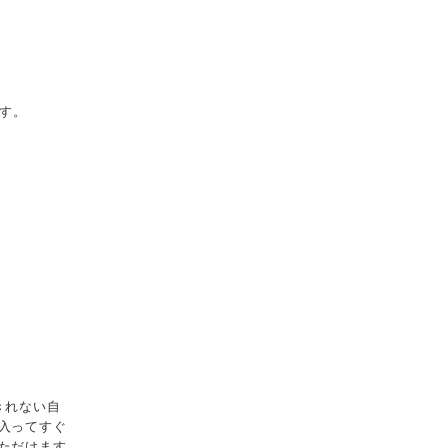
ます。
きれない自
入ってすぐ
ただけます