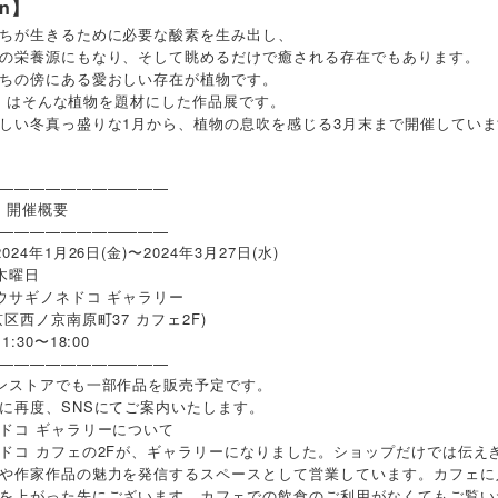
en】
ちが生きるために必要な酸素を生み出し、
の栄養源にもなり、そして眺めるだけで癒される存在でもあります。
ちの傍にある愛おしい存在が植物です。
ten」はそんな植物を題材にした作品展です。
しい冬真っ盛りな1月から、植物の息吹を感じる3月末まで開催してい
———————————
en」開催概要
———————————
24年1月26日(金)〜2024年3月27日(水)
木曜日
サギノネドコ ギャラリー
区西ノ京南原町37 カフェ2F)
:30〜18:00
———————————
ンストアでも一部作品を販売予定です。
に再度、SNSにてご案内いたします。
ドコ ギャラリーについて
ドコ カフェの2Fが、ギャラリーになりました。ショップだけでは伝え
や作家作品の魅力を発信するスペースとして営業しています。カフェに
を上がった先にございます。カフェでの飲食のご利用がなくてもご覧い