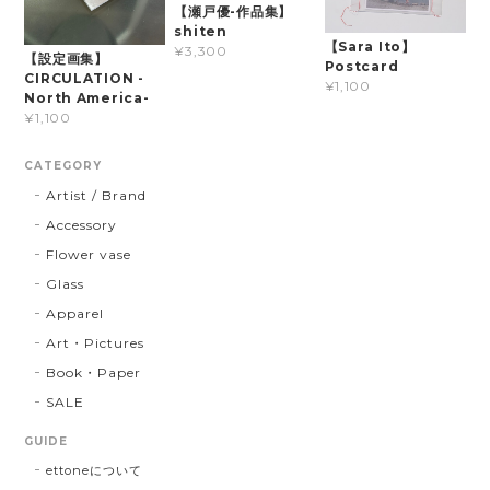
【瀬戸優-作品集】
shiten
【Sara Ito】
¥3,300
【設定画集】
Postcard
CIRCULATION -
¥1,100
North America-
¥1,100
CATEGORY
Artist / Brand
Accessory
Flower vase
Glass
Apparel
Art・Pictures
Book・Paper
SALE
GUIDE
ettoneについて