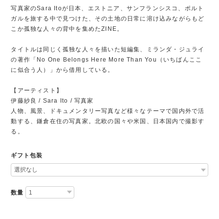
写真家のSara Itoが日本、エストニア、サンフランシスコ、ポルト
ガルを旅する中で見つけた、その土地の日常に溶け込みながらもど
こか孤独な人々の背中を集めたZINE。
タイトルは同じく孤独な人々を描いた短編集、ミランダ・ジュライ
の著作「No One Belongs Here More Than You（いちばんここ
に似合う人）」から借用している。
【アーティスト】
伊藤紗良 / Sara Ito / 写真家
人物、風景、ドキュメンタリー写真など様々なテーマで国内外で活
動する、鎌倉在住の写真家。北欧の国々や米国、日本国内で撮影す
る。
ギフト包装
数量