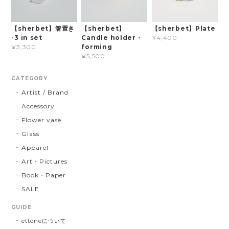
【sherbet】箸置き
【sherbet】
【sherbet】Plate
-3 in set
Candle holder -
¥4,400
forming
¥3,300
¥5,500
CATEGORY
Artist / Brand
Accessory
Flower vase
Glass
Apparel
Art・Pictures
Book・Paper
SALE
GUIDE
ettoneについて