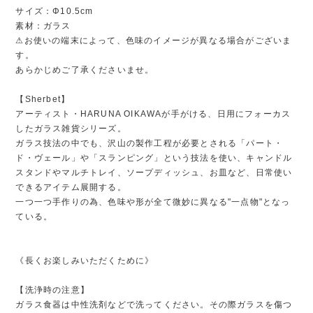
サイズ：Φ10.5cm
素材：ガラス
⚠︎お使いの端末によって、色味のイメージが異なる場合がございま
す。
あらかじめご了承くださいませ。
【Sherbet】
アーティスト・HARUNA OIKAWAが手がける、日用にフォーカス
したガラス雑貨シリーズ。
ガラス技法の中でも、沢山の製作工程が必要とされる「パート・
ド・ヴェール」や「スランピング」という技法を使い、キャンドル
スタンドやマルチトレイ、ソープディッシュ、お皿など、日常使い
できるアイテム展開する。
一つ一つ手作りの為、色味や形が全て微妙に異なる"一点物"となっ
ている。
《長くお楽しみいただくために》
【洗浄時の注意】
ガラス食器は中性洗剤などで洗ってください。その際ガラスを傷つ