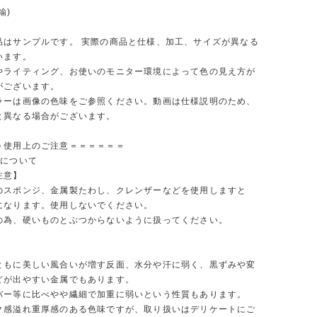
鍮)
品はサンプルです。 実際の商品と仕様、加工、サイズが異なる
います。
やライティング、お使いのモニター環境によって色の見え方が
がございます。
ラーは画像の色味をご参照ください。動画は仕様説明のため、
と異なる場合がございます。
＝使用上のご注意＝＝＝＝＝＝
ルについて
注意】
のスポンジ、金属製たわし、クレンザーなどを使用しますと
になります。使用しないでください。
の為、硬いものとぶつからないように扱ってください。
具
ともに美しい風合いが増す反面、水分や汗に弱く、黒ずみや変
どが出やすい金属でもあります。
バー等に比べやや繊細で加重に弱いという性質もあります。
ク感溢れ重厚感のある色味ですが、取り扱いはデリケートにご