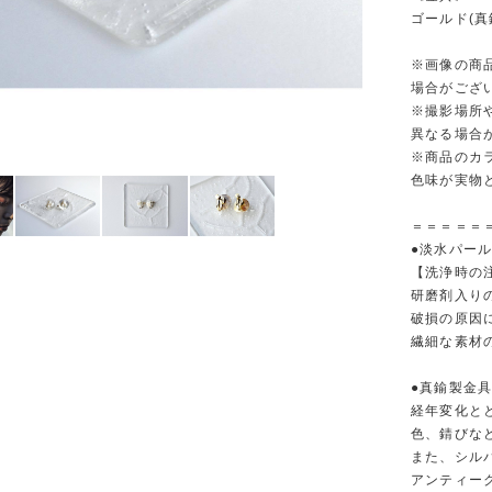
ゴールド(真
※画像の商
場合がござ
※撮影場所
異なる場合
※商品のカ
色味が実物
＝＝＝＝＝
●淡水パー
【洗浄時の
研磨剤入り
破損の原因
繊細な素材
●真鍮製金
経年変化と
色、錆びな
また、シル
アンティー