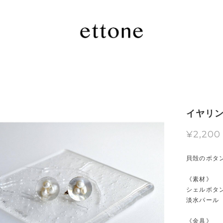
イヤリング 
¥2,200
貝殻のボタ
《素材》
シェルボタ
淡水パール
《金具》