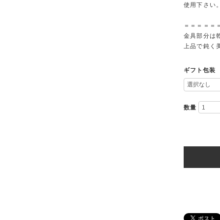
使用下さい
＝＝＝＝＝
金具部分は
上品で鈍く
ギフト包装
数量