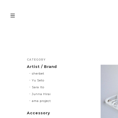
CATEGORY
Artist / Brand
sherbet
Yu Seto
Sara Ito
Junna Hirai
ama project
Accessory