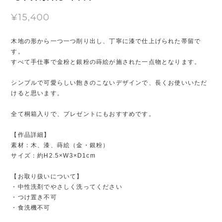
¥15,400
木地の形から一つ一つ削り出し、丁寧に漆で仕上げられた帯留で
す。
すべて手仕事で金粉と銀粉の蒔絵が施された一点物となります。
シンプルで可愛らしい飽きのこないデザインで、長くお使いいただ
けると思います。
全て桐箱入りで、プレゼントにもおすすめです。
【作品詳細】
素材：木、漆、蒔絵（金・銀粉）
サイズ：約H2.5×W3×D1cm
【お取り扱いについて】
・中性洗剤でやさしく洗ってください
・つけ置き不可
・食洗機不可