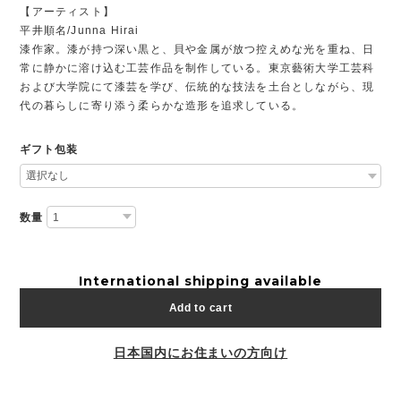
【アーティスト】
平井順名/Junna Hirai
漆作家。漆が持つ深い黒と、貝や金属が放つ控えめな光を重ね、日
常に静かに溶け込む工芸作品を制作している。東京藝術大学工芸科
および大学院にて漆芸を学び、伝統的な技法を土台としながら、現
代の暮らしに寄り添う柔らかな造形を追求している。
ギフト包装
数量
International shipping available
Add to cart
日本国内にお住まいの方向け