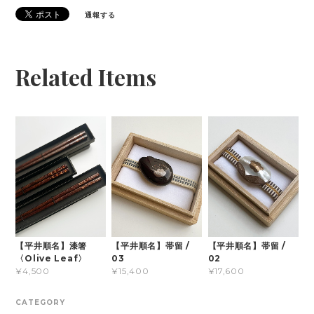
通報する
Related Items
【平井順名】漆箸
【平井順名】帯留 /
【平井順名】帯留 /
〈Olive Leaf〉
03
02
¥4,500
¥15,400
¥17,600
CATEGORY