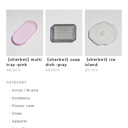
【sherbet】multi
【sherbet】soap
【sherbet】ice
tray -pink
dish -gray
island
¥8,800
¥8,800
¥7,700
CATEGORY
Artist / Brand
Accessory
Flower vase
Glass
Apparel