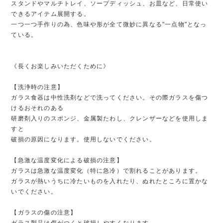
スタンドやマルチトレイ、ソープディッシュ、お皿など、日常使い
できるアイテム展開する。
一つ一つ手作りの為、色味や形が全て微妙に異なる"一点物"となっ
ている。
《長くお楽しみいただくために》
【洗浄時の注意】
ガラス食器は中性洗剤などで洗ってください。その際ガラスを傷つ
けるおそれのある
研磨剤入りのスポンジ、金属製たわし、クレンザーなどを使用しま
すと
破損の原因になります。使用しないでください。
【急激な温度変化による破損の注意】
ガラスは急激な温度変化（特に急冷）で割れることがあります。
ガラスが熱いうちに冷たいものを入れたり、ぬれたところに置かな
いでください。
【ガラスの傷の注意】
ガラス製品は傷がつくと破損しやすくなります。