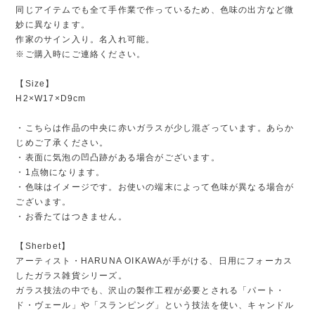
同じアイテムでも全て手作業で作っているため、色味の出方など微
妙に異なります。
作家のサイン入り。名入れ可能。
※ご購入時にご連絡ください。
【Size】
H2×W17×D9cm
・こちらは作品の中央に赤いガラスが少し混ざっています。あらか
じめご了承ください。
・表面に気泡の凹凸跡がある場合がございます。
・1点物になります。
・色味はイメージです。お使いの端末によって色味が異なる場合が
ございます。
・お香たてはつきません。
【Sherbet】
アーティスト・HARUNA OIKAWAが手がける、日用にフォーカス
したガラス雑貨シリーズ。
ガラス技法の中でも、沢山の製作工程が必要とされる「パート・
ド・ヴェール」や「スランピング」という技法を使い、キャンドル