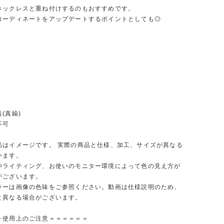
ネックレスと重ね付けするのもおすすめです。
コーディネートをアップデートするポイントとしても◎
(真鍮)
不可
品はイメージです。 実際の商品と仕様、加工、サイズが異なる
います。
やライティング、お使いのモニター環境によって色の見え方が
がございます。
ラーは画像の色味をご参照ください。動画は仕様説明のため、
と異なる場合がございます。
＝使用上のご注意＝＝＝＝＝＝