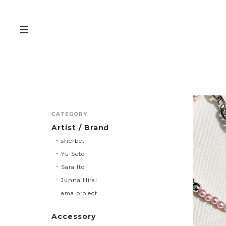
CATEGORY
Artist / Brand
sherbet
Yu Seto
Sara Ito
Junna Hirai
ama project
Accessory