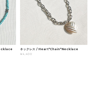
ecklace
ネックレス / Heart*Chain*Necklace
¥4,400