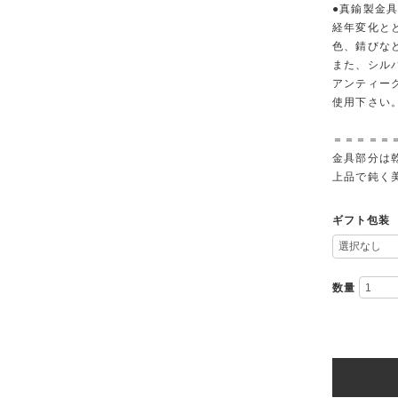
●真鍮製金
経年変化と
色、錆びな
また、シル
アンティー
使用下さい
＝＝＝＝＝
金具部分は
上品で鈍く
ギフト包装
数量