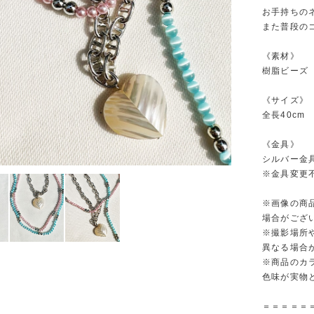
お手持ちの
また普段の
《素材》
樹脂ビーズ
《サイズ》
全長40cm
《金具》
シルバー金具
※金具変更
※画像の商
場合がござ
※撮影場所
異なる場合
※商品のカ
色味が実物
＝＝＝＝＝