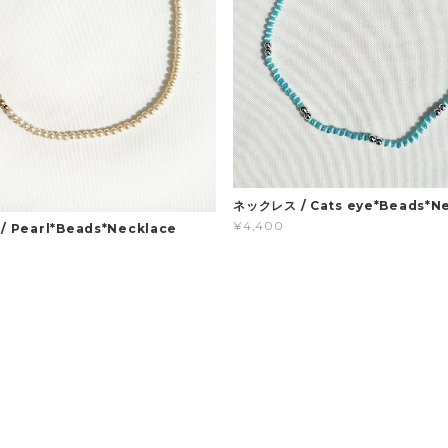
ネックレス / Cats eye*Beads*N
¥4,400
 Pearl*Beads*Necklace