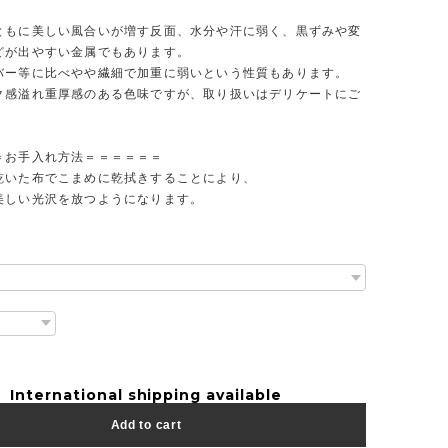
具
ともに美しい風合いが増す反面、水分や汗に弱く、黒ずみや変
どが出やすい金属でもあります。
バー等に比べやや繊細で加重に弱いという性質もあります。
ク感溢れ重厚感のある色味ですが、取り扱いはデリケートにご
。
＝お手入れ方法＝＝＝＝＝＝
乾いた布でこまめに乾拭きすることにより、
美しい光沢を放つようになります。
International shipping available
Add to cart